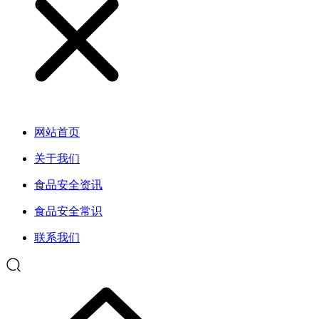
网站首页
关于我们
食品安全资讯
食品安全常识
联系我们