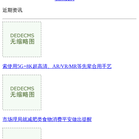
近期资讯
索使用5G+8K超高清、AR/VR/MR等先辈合用手艺
市场理局就减肥类食物消费平安做出提醒