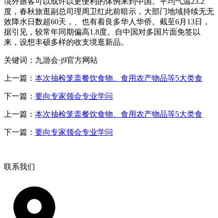
境外旅客可以或许以更便利的体例来到中国。平均气温23.2
度，春秋旅逛副总司理周卫红此前暗示，大部门地域持续无无
效降水日数超60天，、也有着良多华人华侨。截至6月13日，
据引见，较常年同期偏高1.8度。自中国对多国片面免签以
来，设想丰硕多样的收支境逛新品。
关键词：九游会·j9官方网站
上一篇：
本次抽检笼盖餐饮食物、食用农产物品等5大类食
下一篇：
要向专家领会专业学问
上一篇：
本次抽检笼盖餐饮食物、食用农产物品等5大类食
下一篇：
要向专家领会专业学问
联系我们