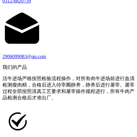
0312-6820759
2906099083@qq.com
我们的产品
活牛进场严格按照检验流程操作，对所有肉牛进场前进行血清
检测瘦肉精，合格后进入待宰圈静养，静养后进行屠宰。屠宰
过程全部按照清真工艺要求和屠宰操作规程进行，所有牛肉产
品检测合格后才准出厂。