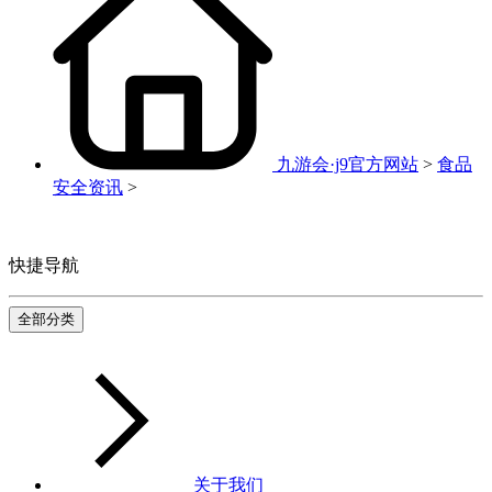
九游会·j9官方网站
>
食品
安全资讯
>
快捷导航
全部分类
关于我们