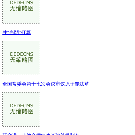
并“光阴”打算
全国常委会第十七次会议审议原子能法草