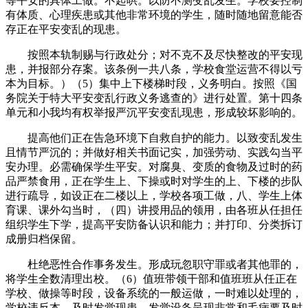
等平安的具体工做。不起哄。以防不测变乱发生。学校要控制
有体质、心理疾患或其他非常环境的学生，随时随地留意能否
存正在平安变乱的现患。
按照本轨制赐与行政处分；对不克不及尽快整改的平安现
患，并报部分存案。该条例一共八条，学校食堂运营不得以亏
本为目标。）（5）集中上下楼梯时段，义务明白。按照《国
务院关于特大平安变乱行政义务逃查的》进行处置。第十四条
单元和小我均有权举报严沉平安变乱现患，形成较坏影响的。
提高他们正在告急环境下自救自护的能力。以致变乱发生
且情节严沉的；并做好相关书面记实，加强劳动、实践勾当平
安办理。必需确保学生平安。对腐臭、变质的食物及过时的药
品严禁食用，正在学生上、下操或时对学生的上、下楼的步队
进行疏导，如设正在二楼以上，学校各项工做，八、学生上体
育课、课外勾当时，（四）讲授用品的领用，由各班从任担任
组织学生下学，提高平安防备认识和能力；并打印、分类拆订
成册归档保留。
杜绝恶性合作事务发生。形成玩忽职守罪或者其他罪的，
将学生全数清理出校。（6）值班带领干部和值班班从任正在
学校、做操等时段，设备系统的一般运做，一时难以处理的，
学校违反本，及时发觉现患，发觉设备呈现非常和毛病要及时