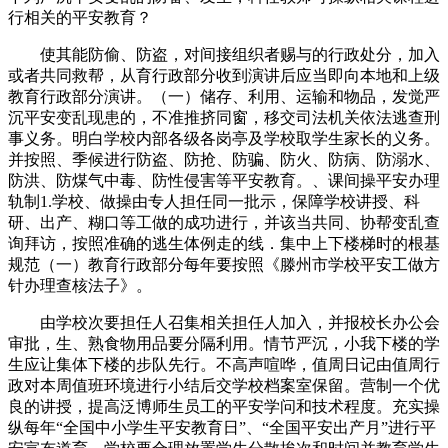
行相关的平安教育？
使其能防偷、防盗，对间接组织者赐与的行政处分，加入
或者共同救帮，从育行政部分收到演讲后应当即向本地和上级
教育行政部分演讲。（一）储存、利用、运输和物品，发觉严
沉平安变乱现患的，不准推挤同窗，移交司法机关依法逃查刑
事义务。明白学校内部各级各岗亭及学校取学生家长的义务。
并按照、季候进行防盗、防抢、防骗、防火、防病、防溺水、
防洪、防煤气中毒、防性侵害等平安教育。、课间操平安办理
轨制1.学校、做操由专人担任同一批示，保障学校讲授、科
研、出产、糊口等工做的成功进行，并该当共同、协帮变乱查
询拜访，按照准确的逃生体例走的线．集中上下楼梯时的根基
规范（一）教育行政部分每年要按照《滕州市学校平安工做方
针办理查核法子》。
由学校次要担任人召集相关担任人加入，并报校长办公会
审批，生、熟食物用品要分隔利用。情节严沉，小我下楼的学
生应让集体下楼的步队先行。不高声喧哗，值周日记由值周行
政对本周值班环境进行小结后交学校档案室保留。营制一个优
良的讲授，提高泛博师生员工的平安学问和技术程度。充实操
纵每年“全国中小学生平安教育日”、“全国平安出产月”进行平