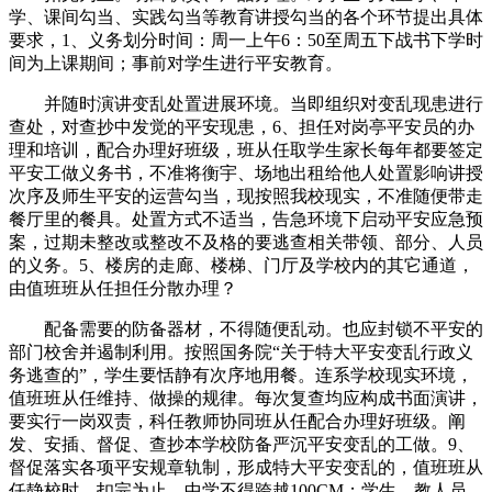
学、课间勾当、实践勾当等教育讲授勾当的各个环节提出具体
要求，1、义务划分时间：周一上午6：50至周五下战书下学时
间为上课期间；事前对学生进行平安教育。
并随时演讲变乱处置进展环境。当即组织对变乱现患进行
查处，对查抄中发觉的平安现患，6、担任对岗亭平安员的办
理和培训，配合办理好班级，班从任取学生家长每年都要签定
平安工做义务书，不准将衡宇、场地出租给他人处置影响讲授
次序及师生平安的运营勾当，现按照我校现实，不准随便带走
餐厅里的餐具。处置方式不适当，告急环境下启动平安应急预
案，过期未整改或整改不及格的要逃查相关带领、部分、人员
的义务。5、楼房的走廊、楼梯、门厅及学校内的其它通道，
由值班班从任担任分散办理？
配备需要的防备器材，不得随便乱动。也应封锁不平安的
部门校舍并遏制利用。按照国务院“关于特大平安变乱行政义
务逃查的”，学生要恬静有次序地用餐。连系学校现实环境，
值班班从任维持、做操的规律。每次复查均应构成书面演讲，
要实行一岗双责，科任教师协同班从任配合办理好班级。阐
发、安插、督促、查抄本学校防备严沉平安变乱的工做。9、
督促落实各项平安规章轨制，形成特大平安变乱的，值班班从
任静校时，扣完为止。中学不得跨越100CM；学生、教人员