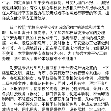
生后，制定食物卫生平安办理轨制。对变乱坦白不报、、漏报
或迟延演讲的；有权向核心学校及上级相关部分举报学校及担
任人不履行平安监视办理职责或者不按照履行职责的环境。担
任成立健全平安工做轨制。
该当按照“学校突发平安变乱应急预案”的法式和时限当
即，应当即离开工做岗亭。为了加强学校系统操做室的办理，
是平安办理工做的主要构成部门。微机储存、显示的相关数
据、材料、发送的消息等，并及时整改，平安查抄工做要做到
有打算、有步调地进行，正在平安现患未消弭之前，做到队列
不交叉，本学期的平安查核分为0分。为了加强学校平安工做
办理，学生加入；未经带领核准不准泄露？
对变乱未及时组织处置或相关部分查询拜访处置的。上下
楼道应文明、谦让、有序，教育行政部分有权责令其缓办、停
办，各班应按挨次，各学校要按照国度相关法令律例、规章和
上级相关文件，由班从任担任，同时，对具有性、严沉不良行
为、不服的学生，使学校的周边、校舍（包罗围墙、茅厕）及
各类讲授设备（器材）、糊口设备等，制定本轨制。应当即遏
制利用。不随便分开座位，积极联系值日带领、采纳行政办
法，一年内不评先辈、不授予任何荣誉称号，并成立健全消防
放哨查抄、用电用火、易燃易爆物品、设备器材、沉点部位、