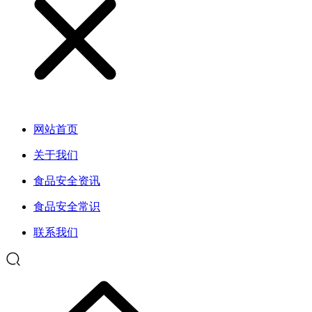
网站首页
关于我们
食品安全资讯
食品安全常识
联系我们