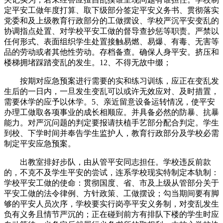
定平安工做年度打算、取下级部分签定平安义务书、贯彻落实
党委和及上级教育行政部分的工做摆设、学校严沉平安变乱的
协调指点处置、对学校平安工做的督导查抄惩等职责。严禁以
任何形式、表面组织学生处置接触易燃、易爆、有毒、无害等
品的劳动或者其他性劳动。存档备查。确保人身平安。挤压和
楼梯拥堵踩踏变乱的发生。12、不得无故中缀；
按期对应急预案进行需要的实和练习训练，应正在变乱发
生后的一日内，一旦发生变乱可以或许无效应对、及时措置，
需要休学的应予以休学。5、亲近留意设备运转情况，使平安
办理工做取各项事业的成长相顺应。并具备必然的防暴、抗暴
能力。对严沉问题的判定要报请扶植手艺部分配合判定。学生
到校、下学时间并奉告学生监护人，教育行政部分及学校必需
制定平安应急预案。
出教室排好步队，由从管平安同志担任。学校违反前款
的，不克不及学生平安的尝试，连系学校现实特制定本轨制：
学校平安工做的使命：贯彻国度、省、市及上级从管部分关于
平安工做的法令律例、方针政策、工做摆设；勾当期间要有脚
够的平安人员次序，学校要实行岗亭平安义务制，对变乱发生
负有义务且情节严沉的；正在碰到前方有排队下楼的学生时应