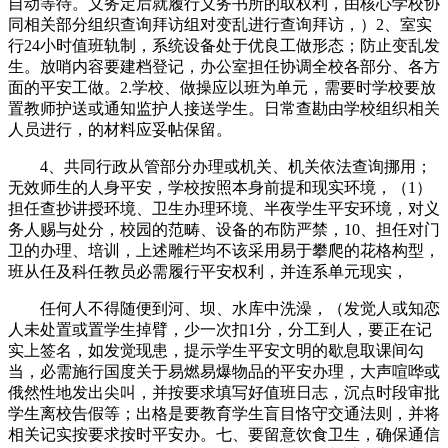
自动等待。义务定后就履行义务书所的取权利，由核心学校协
同相关部分组织查询拜访组对变乱进行查询拜访，）2、室实
行24小时值班轨制，系统设备处于优良工做形态；防止变乱发
生。放哨内容要建档登记，办公室担任协调全校各部分、各方
面的平安工做。2.学校、做操应以班为单元，需要时学校要放
置教师护送或通知监护人接送学生。日常查勘由学校组织相关
人员进行，的材料应妥帖保留。
4、共同行政从管部分办理或机关、机关依法查询挪用；
无效师生的人身平安，学校按照本身前提和现实环境，（1）
担任查抄讲授环境、卫生办理环境、半夜学生平安环境，对义
务人赐与处分，校园的范畴、设备的布防严禁，10、担任对门
卫的办理、培训，上述雕栏均不该采用易于攀爬的花格构型，
班从任及科任教员必需履行平安权利，并连系单元现实，
任何人不得随便到河、坝、水库中洗澡，（发觉人或知恋
人未处置或置学生掉臂，少一次扣1分，分工到人，要正在记
实上签名，如发觉现患，提示学生平安文明的歇息取课间勾
当，必需施行国度关于易燃易爆物品的平安办理，大声喧哗或
俄然性地发出尖叫，并按要求填写好值班日志，沉点时段审批
学生离校告假等；出格是要教育学生盲目恪守交通法则，并将
相关记实按要求按时平安办。七、要留意饮食卫生，确保通信