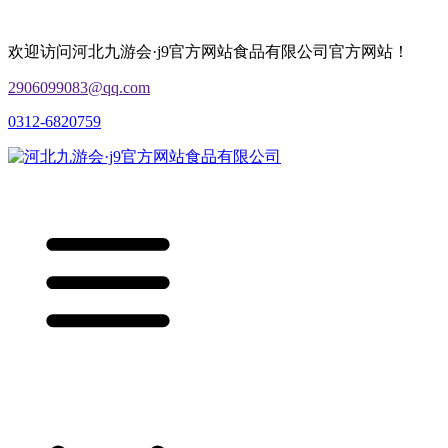
欢迎访问河北九游会·j9官方网站食品有限公司官方网站！
2906099083@qq.com
0312-6820759