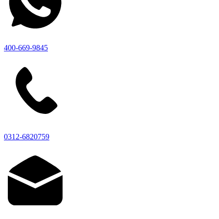
400-669-9845
0312-6820759